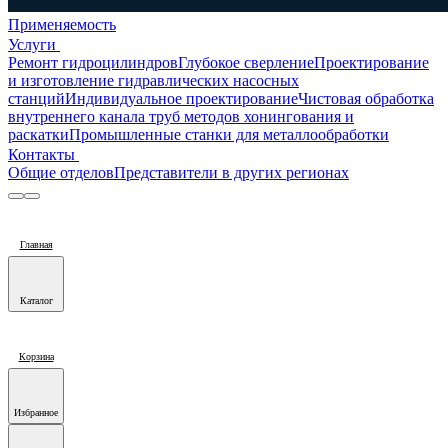
Применяемость
Услуги
Ремонт гидроцилиндров
Глубокое сверление
Проектирование
и изготовление гидравлических насосных
станций
Индивидуальное проектирование
Чистовая обработка
внутреннего канала труб методов хонингования и
раскатки
Промышленные станки для металлообработки
Контакты
Общие отделов
Представители в других регионах
Главная
Каталог
Корзина
Избранное