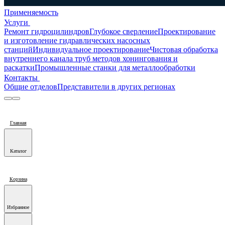
Применяемость
Услуги
Ремонт гидроцилиндров
Глубокое сверление
Проектирование
и изготовление гидравлических насосных
станций
Индивидуальное проектирование
Чистовая обработка
внутреннего канала труб методов хонингования и
раскатки
Промышленные станки для металлообработки
Контакты
Общие отделов
Представители в других регионах
Главная
Каталог
Корзина
Избранное