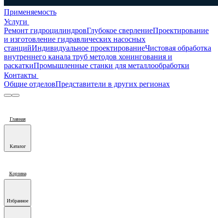
Применяемость
Услуги
Ремонт гидроцилиндров
Глубокое сверление
Проектирование
и изготовление гидравлических насосных
станций
Индивидуальное проектирование
Чистовая обработка
внутреннего канала труб методов хонингования и
раскатки
Промышленные станки для металлообработки
Контакты
Общие отделов
Представители в других регионах
Главная
Каталог
Корзина
Избранное