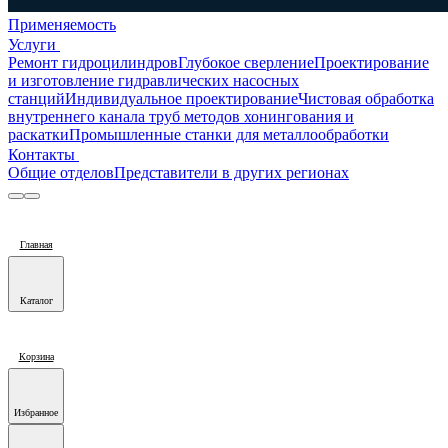
Применяемость
Услуги
Ремонт гидроцилиндров
Глубокое сверление
Проектирование
и изготовление гидравлических насосных
станций
Индивидуальное проектирование
Чистовая обработка
внутреннего канала труб методов хонингования и
раскатки
Промышленные станки для металлообработки
Контакты
Общие отделов
Представители в других регионах
Главная
Каталог
Корзина
Избранное