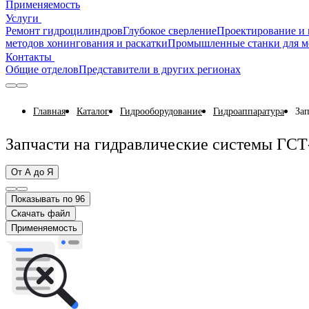
Применяемость
Услуги
Ремонт гидроцилиндров
Глубокое сверление
Проектирование и 
методов хонингования и раскатки
Промышленные станки для м
Контакты
Общие отделов
Представители в других регионах
Главная
Каталог
Гидрооборудование
Гидроаппаратура
За
Запчасти на гидравлические системы ГСТ
От А до Я
Показывать по 96
Скачать файл
Применяемость