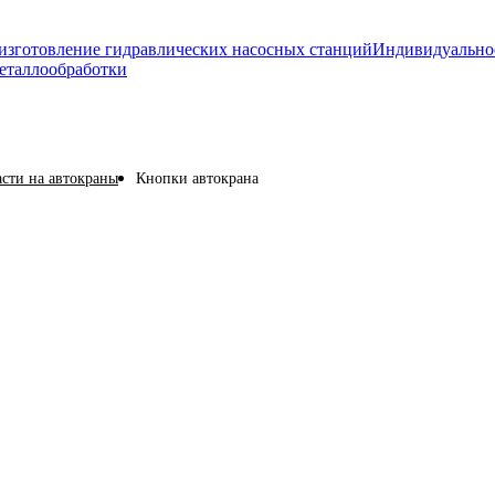
изготовление гидравлических насосных станций
Индивидуально
еталлообработки
асти на автокраны
Кнопки автокрана