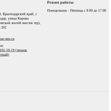
Режим работы
:
Понедельник - Пятница с 8:00 до 17:00
, Краснодарский край, г.
одар, улица Кирова
овский жилой массив тер),
 202
ao-sms.ru
он:
101-19-19 (звонок
атный)