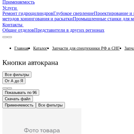
Применяемость
Услуги
Ремонт гидроцилиндров
Глубокое сверление
Проектирование и 
методов хонингования и раскатки
Промышленные станки для м
Контакты
Общие отделов
Представители в других регионах
Главная
Каталог
Запчасти для спецтехники РФ и СНГ
Запч
Кнопки автокрана
Все фильтры
От А до Я
Показывать по 96
Скачать файл
Применяемость
Все фильтры