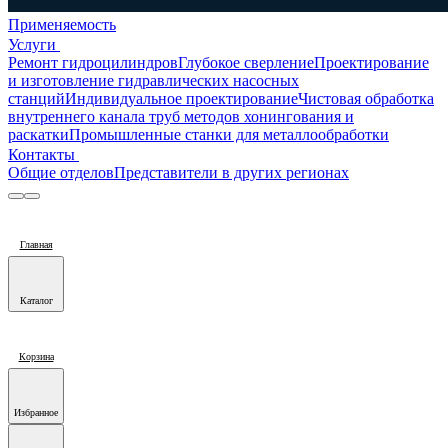
Применяемость
Услуги
Ремонт гидроцилиндров
Глубокое сверление
Проектирование
и изготовление гидравлических насосных
станций
Индивидуальное проектирование
Чистовая обработка
внутреннего канала труб методов хонингования и
раскатки
Промышленные станки для металлообработки
Контакты
Общие отделов
Представители в других регионах
Главная
Каталог
Корзина
Избранное