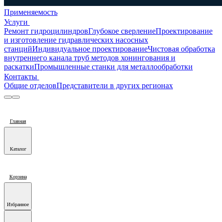
Применяемость
Услуги
Ремонт гидроцилиндров
Глубокое сверление
Проектирование
и изготовление гидравлических насосных
станций
Индивидуальное проектирование
Чистовая обработка
внутреннего канала труб методов хонингования и
раскатки
Промышленные станки для металлообработки
Контакты
Общие отделов
Представители в других регионах
Главная
Каталог
Корзина
Избранное