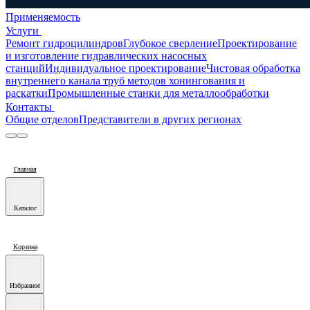
Применяемость
Услуги
Ремонт гидроцилиндров
Глубокое сверление
Проектирование
и изготовление гидравлических насосных
станций
Индивидуальное проектирование
Чистовая обработка
внутреннего канала труб методов хонингования и
раскатки
Промышленные станки для металлообработки
Контакты
Общие отделов
Представители в других регионах
Главная
Каталог
Корзина
Избранное