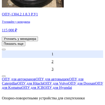
ОПУ-1304.2.1.8.3 Р.У1
Уточняйте у менеджера
115 000 ₽
Уточнить у менеджера
Показать еще
1
2
3
ОПУ для автокранов
ОПУ для автовышек
ОПУ для
Caterpillar
ОПУ для Hitachi
ОПУ для Volvo
ОПУ для Doosan
ОПУ
для Komatsu
ОПУ для JCB
ОПУ для Hyundai
Опорно-поворотными устройства для спецтехники