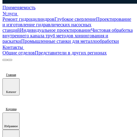
Применяемость
Услуги
Ремонт гидроцилиндров
Глубокое сверление
Проектирование
и изготовление гидравлических насосных
станций
Индивидуальное проектирование
Чистовая обработка
внутреннего канала труб методов хонингования и
раскатки
Промышленные станки для металлообработки
Контакты
Общие отделов
Представители в других регионах
Главная
Каталог
Корзина
Избранное