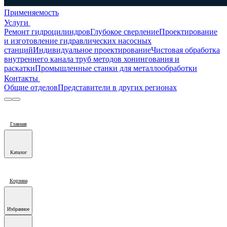
Применяемость
Услуги
Ремонт гидроцилиндров
Глубокое сверление
Проектирование
и изготовление гидравлических насосных
станций
Индивидуальное проектирование
Чистовая обработка
внутреннего канала труб методов хонингования и
раскатки
Промышленные станки для металлообработки
Контакты
Общие отделов
Представители в других регионах
Главная
Каталог
Корзина
Избранное