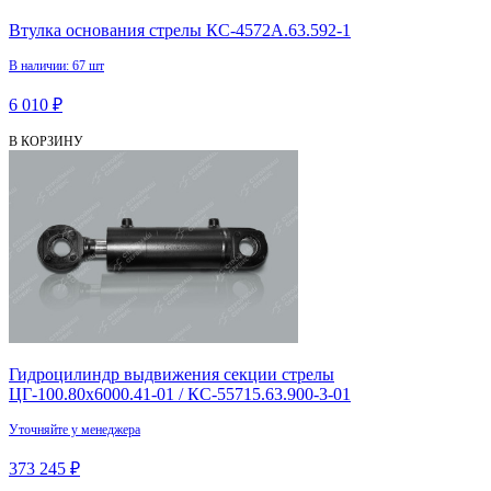
Втулка основания стрелы КС-4572А.63.592-1
В наличии: 67 шт
6 010 ₽
В КОРЗИНУ
Гидроцилиндр выдвижения секции стрелы
ЦГ-100.80х6000.41-01 / КС-55715.63.900-3-01
Уточняйте у менеджера
373 245 ₽