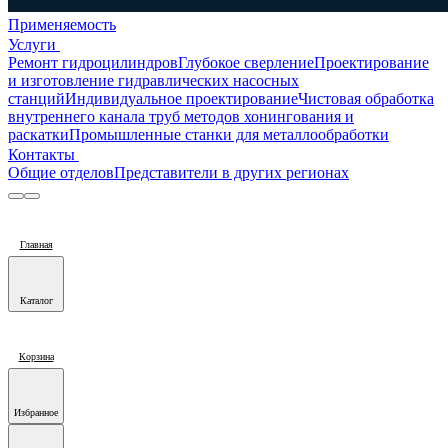
Применяемость
Услуги
Ремонт гидроцилиндров
Глубокое сверление
Проектирование
и изготовление гидравлических насосных
станций
Индивидуальное проектирование
Чистовая обработка
внутреннего канала труб методов хонингования и
раскатки
Промышленные станки для металлообработки
Контакты
Общие отделов
Представители в других регионах
Главная
Каталог
Корзина
Избранное