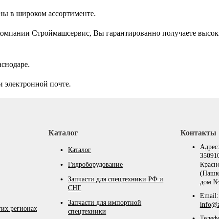
ны в широком ассортименте.
омпании Строймашсервис, Вы гарантированно получаете высоки
аснодаре.
и электронной почте.
Каталог
Контакты
Адрес
Каталог
350910
Гидроборудование
Красн
(Пашк
Запчасти для спецтехники РФ и
дом №
СНГ
Email:
Запчасти для импортной
info@z
гих регионах
спецтехники
Телеф