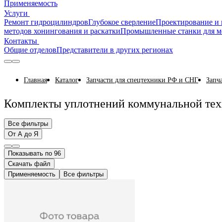
Применяемость
Услуги
Ремонт гидроцилиндров
Глубокое сверление
Проектирование и 
методов хонингования и раскатки
Промышленные станки для м
Контакты
Общие отделов
Представители в других регионах
Главная
Каталог
Запчасти для спецтехники РФ и СНГ
Запч
Комплекты уплотнений коммунальной те
Все фильтры
От А до Я
Показывать по 96
Скачать файл
Применяемость
Все фильтры