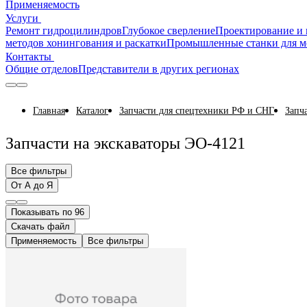
Применяемость
Услуги
Ремонт гидроцилиндров
Глубокое сверление
Проектирование и 
методов хонингования и раскатки
Промышленные станки для м
Контакты
Общие отделов
Представители в других регионах
Главная
Каталог
Запчасти для спецтехники РФ и СНГ
Запч
Запчасти на экскаваторы ЭО-4121
Все фильтры
От А до Я
Показывать по 96
Скачать файл
Применяемость
Все фильтры