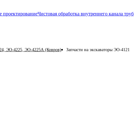
е проектирование
Чистовая обработка внутреннего канала труб
24, ЭО-4225, ЭО-4225А (Ковров)
Запчасти на экскаваторы ЭО-4121