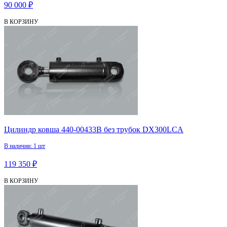
90 000 ₽
В КОРЗИНУ
Цилиндр ковша 440-00433B без трубок DX300LCA
В наличии: 1 шт
119 350 ₽
В КОРЗИНУ