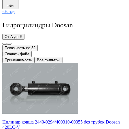
Войти
<
Назад
Гидроцилиндры Doosan
От А до Я
Показывать по 32
Скачать файл
Применяемость
Все фильтры
Цилиндр ковша 2440-9294/400310-00355 без трубок Doosan
420LC-V