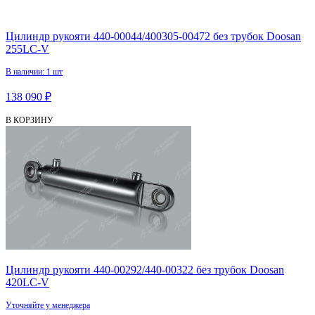
Цилиндр рукояти 440-00044/400305-00472 без трубок Doosan
255LC-V
В наличии: 1 шт
138 090 ₽
В КОРЗИНУ
Цилиндр рукояти 440-00292/440-00322 без трубок Doosan
420LC-V
Уточняйте у менеджера