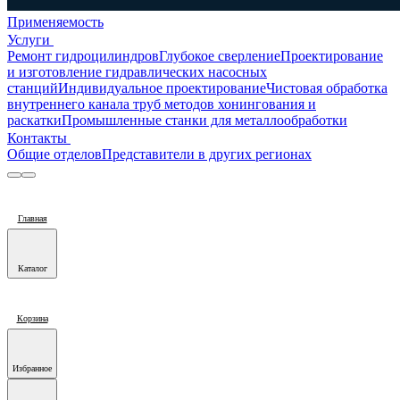
Применяемость
Услуги
Ремонт гидроцилиндров
Глубокое сверление
Проектирование
и изготовление гидравлических насосных
станций
Индивидуальное проектирование
Чистовая обработка
внутреннего канала труб методов хонингования и
раскатки
Промышленные станки для металлообработки
Контакты
Общие отделов
Представители в других регионах
Главная
Каталог
Корзина
Избранное