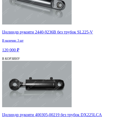
Цилиндр рукояти 2440-9236B без трубок SL225-V
В наличии: 3 шт
120 000 ₽
В КОРЗИНУ
Цилиндр рукояти 400305-00219 без трубок DX225LCA