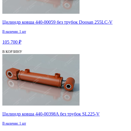
Цилиндр ковша 440-00059 без трубок Doosan 255LC-V
В наличии: 1 шт
105 700 ₽
В КОРЗИНУ
Цилиндр ковша 440-00398A без трубок SL225-V
В наличии: 1 шт