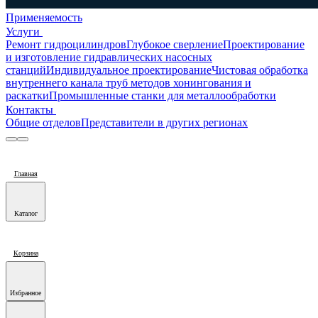
Применяемость
Услуги
Ремонт гидроцилиндров
Глубокое сверление
Проектирование
и изготовление гидравлических насосных
станций
Индивидуальное проектирование
Чистовая обработка
внутреннего канала труб методов хонингования и
раскатки
Промышленные станки для металлообработки
Контакты
Общие отделов
Представители в других регионах
Главная
Каталог
Корзина
Избранное