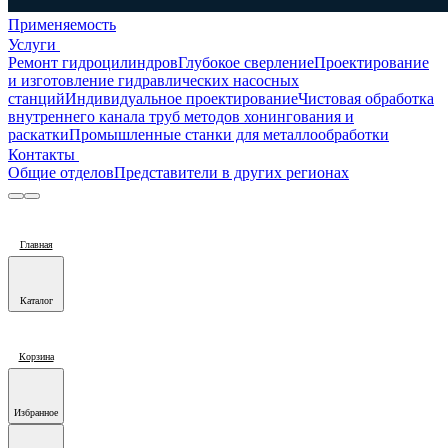
Применяемость
Услуги
Ремонт гидроцилиндров
Глубокое сверление
Проектирование
и изготовление гидравлических насосных
станций
Индивидуальное проектирование
Чистовая обработка
внутреннего канала труб методов хонингования и
раскатки
Промышленные станки для металлообработки
Контакты
Общие отделов
Представители в других регионах
Главная
Каталог
Корзина
Избранное