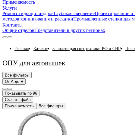
Применяемость
Услуги
Ремонт гидроцилиндров
Глубокое сверление
Проектирование и 
методов хонингования и раскатки
Промышленные станки для м
Контакты
Общие отделов
Представители в других регионах
Главная
Каталог
Запчасти для спецтехники РФ и СНГ
Пово
ОПУ для автовышек
Все фильтры
От А до Я
Показывать по 96
Скачать файл
Применяемость
Все фильтры