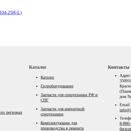
104-25H-L)
Каталог
Контакты
Адрес
Каталог
350910
Гидроборудование
Красн
(Пашк
Запчасти для спецтехники РФ и
дом №
СНГ
Email:
Запчасти для импортной
info@z
гих регионах
спецтехники
Телеф
Комплектующие для
8-800-
производства и ремонта
беспл