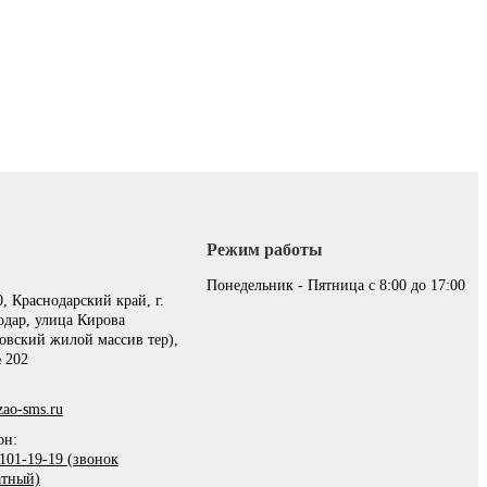
Режим работы
:
Понедельник - Пятница с 8:00 до 17:00
, Краснодарский край, г.
одар, улица Кирова
овский жилой массив тер),
 202
ao-sms.ru
он:
101-19-19 (звонок
атный)