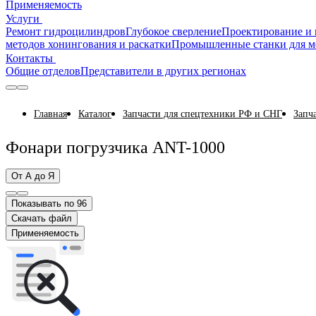
Применяемость
Услуги
Ремонт гидроцилиндров
Глубокое сверление
Проектирование и 
методов хонингования и раскатки
Промышленные станки для м
Контакты
Общие отделов
Представители в других регионах
Главная
Каталог
Запчасти для спецтехники РФ и СНГ
Запч
Фонари погрузчика ANT-1000
От А до Я
Показывать по 96
Скачать файл
Применяемость