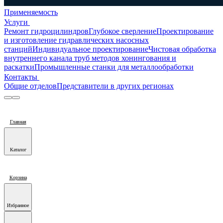
Применяемость
Услуги
Ремонт гидроцилиндров
Глубокое сверление
Проектирование
и изготовление гидравлических насосных
станций
Индивидуальное проектирование
Чистовая обработка
внутреннего канала труб методов хонингования и
раскатки
Промышленные станки для металлообработки
Контакты
Общие отделов
Представители в других регионах
Главная
Каталог
Корзина
Избранное