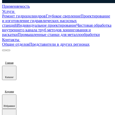
Применяемость
Услуги
Ремонт гидроцилиндров
Глубокое сверление
Проектирование
и изготовление гидравлических насосных
станций
Индивидуальное проектирование
Чистовая обработка
внутреннего канала труб методов хонингования и
раскатки
Промышленные станки для металлообработки
Контакты
Общие отделов
Представители в других регионах
Главная
Каталог
Корзина
Избранное