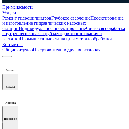
Применяемость
Услуги
Ремонт гидроцилиндров
Глубокое сверление
Проектирование
и изготовление гидравлических насосных
станций
Индивидуальное проектирование
Чистовая обработка
внутреннего канала труб методов хонингования и
раскатки
Промышленные станки для металлообработки
Контакты
Общие отделов
Представители в других регионах
Главная
Каталог
Корзина
Избранное