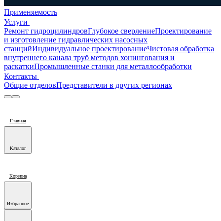
Применяемость
Услуги
Ремонт гидроцилиндров
Глубокое сверление
Проектирование
и изготовление гидравлических насосных
станций
Индивидуальное проектирование
Чистовая обработка
внутреннего канала труб методов хонингования и
раскатки
Промышленные станки для металлообработки
Контакты
Общие отделов
Представители в других регионах
Главная
Каталог
Корзина
Избранное