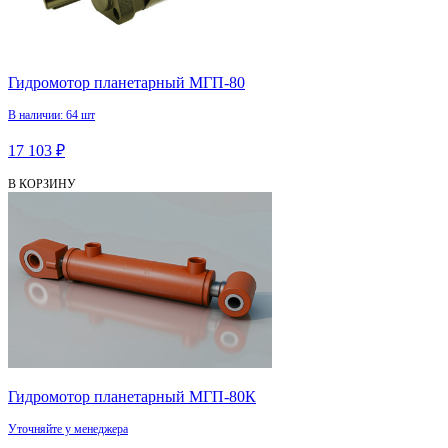
Гидромотор планетарный МГП-80
В наличии: 64 шт
17 103 ₽
В КОРЗИНУ
Гидромотор планетарный МГП-80К
Уточняйте у менеджера