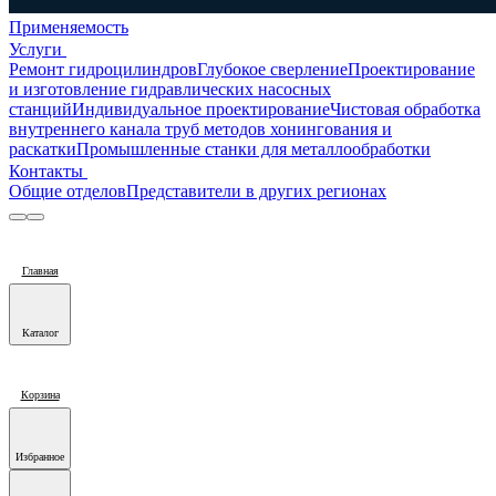
Применяемость
Услуги
Ремонт гидроцилиндров
Глубокое сверление
Проектирование
и изготовление гидравлических насосных
станций
Индивидуальное проектирование
Чистовая обработка
внутреннего канала труб методов хонингования и
раскатки
Промышленные станки для металлообработки
Контакты
Общие отделов
Представители в других регионах
Главная
Каталог
Корзина
Избранное