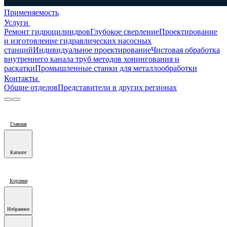
Применяемость
Услуги
Ремонт гидроцилиндров
Глубокое сверление
Проектирование
и изготовление гидравлических насосных
станций
Индивидуальное проектирование
Чистовая обработка
внутреннего канала труб методов хонингования и
раскатки
Промышленные станки для металлообработки
Контакты
Общие отделов
Представители в других регионах
Главная
Каталог
Корзина
Избранное