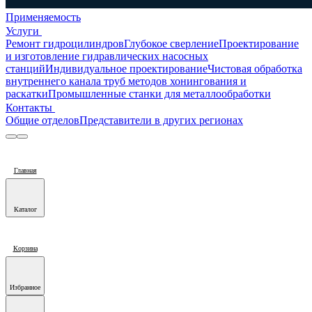
Применяемость
Услуги
Ремонт гидроцилиндров
Глубокое сверление
Проектирование
и изготовление гидравлических насосных
станций
Индивидуальное проектирование
Чистовая обработка
внутреннего канала труб методов хонингования и
раскатки
Промышленные станки для металлообработки
Контакты
Общие отделов
Представители в других регионах
Главная
Каталог
Корзина
Избранное