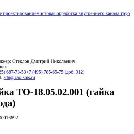
е проектирование
Чистовая обработка внутреннего канала труб
джер:
Стеклов Дмитрий Николаевич
фон:
25) 687-73-53
+7 (495) 785-65-75 (доб. 312)
l:
sdn@zao-sms.ru
йка ТО-18.05.02.001 (гайка
ода)
00016692