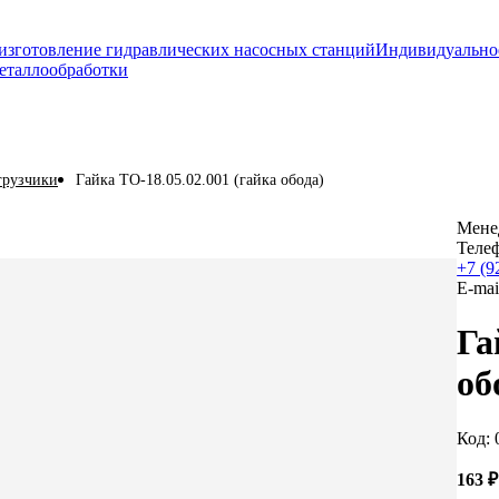
изготовление гидравлических насосных станций
Индивидуально
еталлообработки
грузчики
Гайка ТО-18.05.02.001 (гайка обода)
Мене
Теле
+7 (9
E-mai
Га
об
Код: 
163
₽