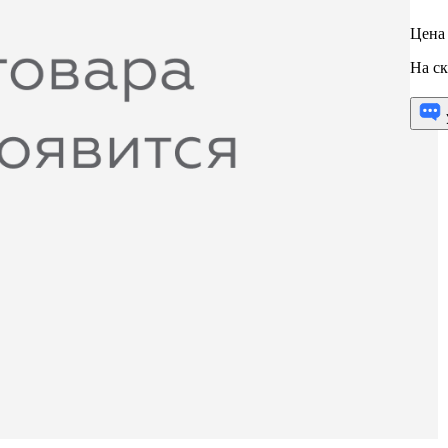
Цена 
На ск