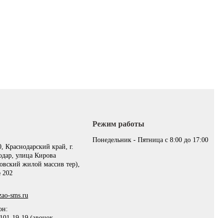
Режим работы
:
Понедельник - Пятница с 8:00 до 17:00
, Краснодарский край, г.
одар, улица Кирова
овский жилой массив тер),
 202
ao-sms.ru
он:
101-19-19 (звонок