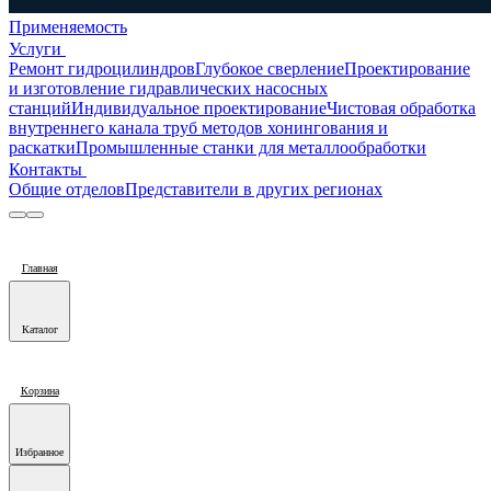
Применяемость
Услуги
Ремонт гидроцилиндров
Глубокое сверление
Проектирование
и изготовление гидравлических насосных
станций
Индивидуальное проектирование
Чистовая обработка
внутреннего канала труб методов хонингования и
раскатки
Промышленные станки для металлообработки
Контакты
Общие отделов
Представители в других регионах
Главная
Каталог
Корзина
Избранное