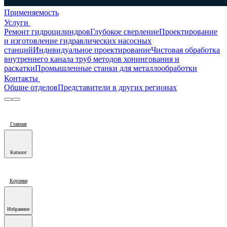
Применяемость
Услуги
Ремонт гидроцилиндров
Глубокое сверление
Проектирование
и изготовление гидравлических насосных
станций
Индивидуальное проектирование
Чистовая обработка
внутреннего канала труб методов хонингования и
раскатки
Промышленные станки для металлообработки
Контакты
Общие отделов
Представители в других регионах
Главная
Каталог
Корзина
Избранное