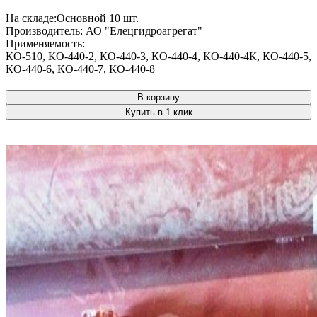
На складе:
Основной
10 шт.
Производитель:
АО "Елецгидроагрегат"
Применяемость:
КО-510
,
КО-440-2
,
КО-440-3
,
КО-440-4
,
КО-440-4К
,
КО-440-5
,
КО-440-6
,
КО-440-7
,
КО-440-8
В корзину
Купить в 1 клик