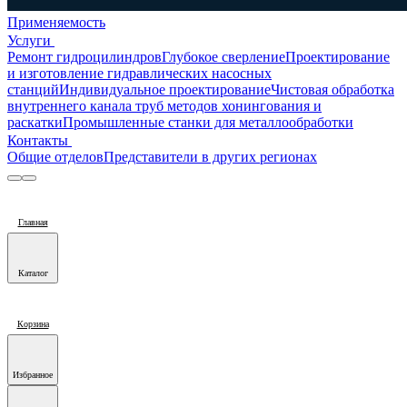
Применяемость
Услуги
Ремонт гидроцилиндров
Глубокое сверление
Проектирование
и изготовление гидравлических насосных
станций
Индивидуальное проектирование
Чистовая обработка
внутреннего канала труб методов хонингования и
раскатки
Промышленные станки для металлообработки
Контакты
Общие отделов
Представители в других регионах
Главная
Каталог
Корзина
Избранное