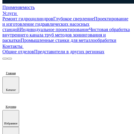
Применяемость
Услуги
Ремонт гидроцилиндров
Глубокое сверление
Проектирование
и изготовление гидравлических насосных
станций
Индивидуальное проектирование
Чистовая обработка
внутреннего канала труб методов хонингования и
раскатки
Промышленные станки для металлообработки
Контакты
Общие отделов
Представители в других регионах
Главная
Каталог
Корзина
Избранное