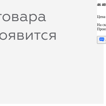
46 4
Цена 
На ск
Прои