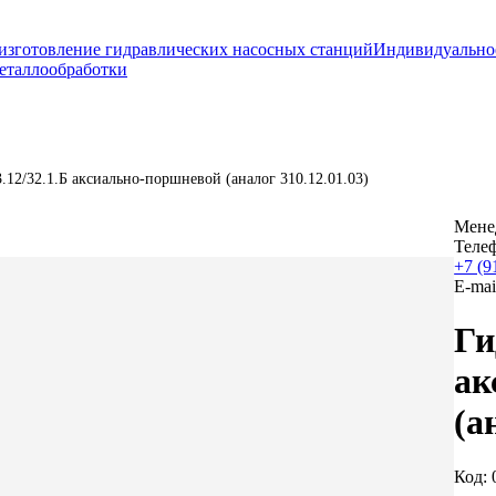
изготовление гидравлических насосных станций
Индивидуально
еталлообработки
12/32.1.Б аксиально-поршневой (аналог 310.12.01.03)
Мене
Теле
+7 (9
E-mai
Ги
ак
(а
Код: 