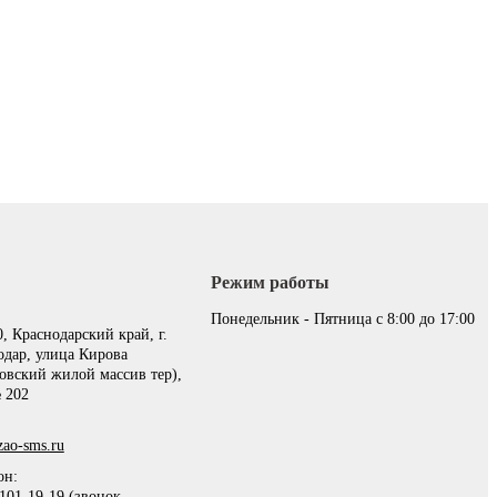
Режим работы
:
Понедельник - Пятница с 8:00 до 17:00
, Краснодарский край, г.
одар, улица Кирова
овский жилой массив тер),
 202
ao-sms.ru
он:
101-19-19 (звонок