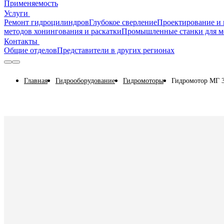
Применяемость
Услуги
Ремонт гидроцилиндров
Глубокое сверление
Проектирование и 
методов хонингования и раскатки
Промышленные станки для м
Контакты
Общие отделов
Представители в других регионах
Главная
Гидрооборудование
Гидромоторы
Гидромотор МГ 3.