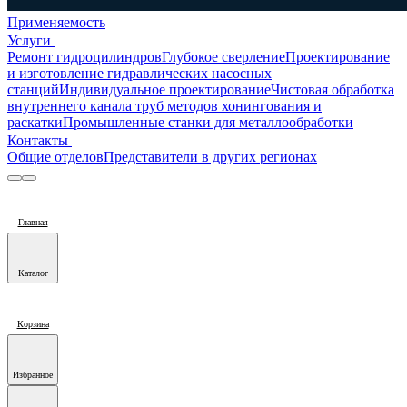
Применяемость
Услуги
Ремонт гидроцилиндров
Глубокое сверление
Проектирование
и изготовление гидравлических насосных
станций
Индивидуальное проектирование
Чистовая обработка
внутреннего канала труб методов хонингования и
раскатки
Промышленные станки для металлообработки
Контакты
Общие отделов
Представители в других регионах
Главная
Каталог
Корзина
Избранное