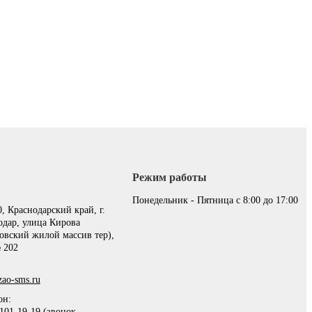
Режим работы
:
Понедельник - Пятница с 8:00 до 17:00
, Краснодарский край, г.
одар, улица Кирова
овский жилой массив тер),
 202
ao-sms.ru
он:
101-19-19 (звонок