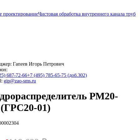
е проектирование
Чистовая обработка внутреннего канала труб
джер:
Гапеев Игорь Петрович
фон:
25) 687-72-66
+7 (495) 785-65-75 (доб.302)
l:
gip@zao-sms.ru
дрораспределитель РМ20-
 (ГРС20-01)
00002304