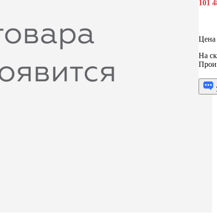
101 
Цена 
На ск
Прои