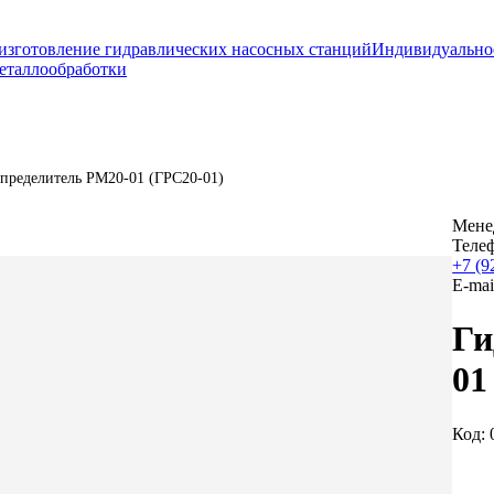
изготовление гидравлических насосных станций
Индивидуально
еталлообработки
пределитель РМ20-01 (ГРС20-01)
Мене
Теле
+7 (9
E-mai
Ги
01
Код: 