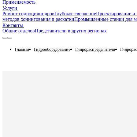
Применяемость
Услуги
Ремонт гидроцилиндров
Глубокое сверление
Проектирование и 
методов хонингования и раскатки
Промышленные станки для м
Контакты
Общие отделов
Представители в других регионах
Главная
Гидрооборудование
Гидрораспределители
Гидрорас