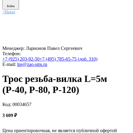
Войти
<
Назад
Менеджер:
Ларионов Павел Сергеевич
Телефон:
+7 (925) 203-92-50
+7 (495) 785-65-75 (доб. 310)
E-mail:
lps@zao-sms.ru
Трос резьба-вилка L=5м
(Р-40, Р-80, Р-120)
Код: 00034657
3 609
₽
Цена ориентировочная, не является публичной офертой