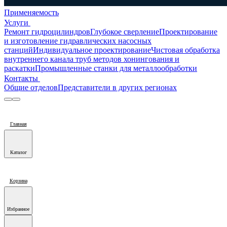
Применяемость
Услуги
Ремонт гидроцилиндров
Глубокое сверление
Проектирование
и изготовление гидравлических насосных
станций
Индивидуальное проектирование
Чистовая обработка
внутреннего канала труб методов хонингования и
раскатки
Промышленные станки для металлообработки
Контакты
Общие отделов
Представители в других регионах
Главная
Каталог
Корзина
Избранное