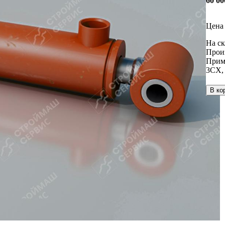
60 0
Цена 
На ск
Прои
Прим
3СХ
В ко