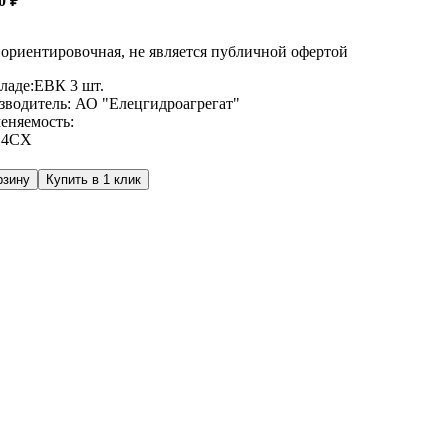
00
₽
ориентировочная, не является публичной офертой
ладе:
ЕВК
3 шт.
зводитель:
АО "Елецгидроагрегат"
еняемость:
,
4СХ
рзину
Купить в 1 клик