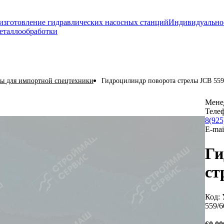
изготовление гидравлических насосных станций
Индивидуально
еталлообработки
ы для импортной спецтехники
Гидроцилиндр поворота стрелы JCB 559
Мене
Теле
8(925
E-mai
Ги
ст
Код:
559/6