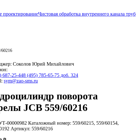
е проектирование
Чистовая обработка внутреннего канала труб
/60216
джер:
Соколов Юрий Михайлович
фон:
) 687-25-44
8 (495) 785-65-75 доб. 324
l:
sym@zao-sms.ru
дроцилиндр поворота
релы JCB 559/60216
 УТ-00000982
Каталожный номер: 559/60215, 559/60154,
0192
Артикул: 559/60216