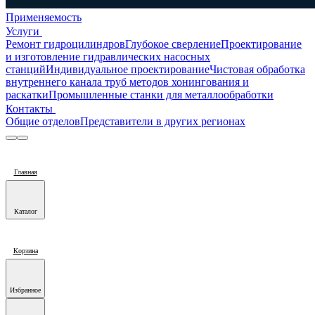
Применяемость
Услуги
Ремонт гидроцилиндров
Глубокое сверление
Проектирование
и изготовление гидравлических насосных
станций
Индивидуальное проектирование
Чистовая обработка
внутреннего канала труб методов хонингования и
раскатки
Промышленные станки для металлообработки
Контакты
Общие отделов
Представители в других регионах
Главная
Каталог
Корзина
Избранное